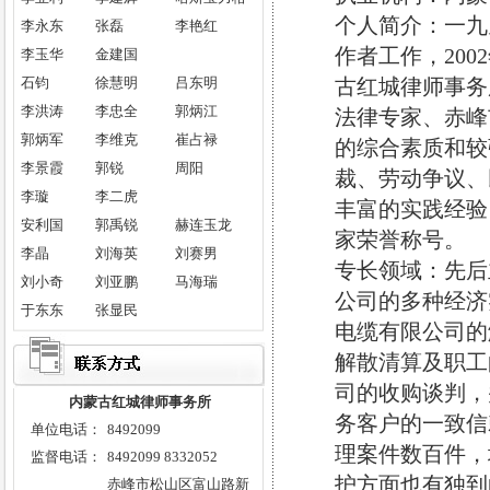
维护正义是红城律师事务所实
个人简介：一九
李永东
张磊
李艳红
践“三个代表”重要思想的具体体
作者工作，20
李玉华
金建国
现。
石钧
徐慧明
吕东明
古红城律师事务
诚实信用作为一种个人美德，是
李洪涛
李忠全
郭炳江
法律专家、赤峰
人们进行社会交往和经济交往的基
郭炳军
李维克
崔占禄
本行为准则和成功的保障。对律师
的综合素质和较
李景霞
郭锐
周阳
而言，诚信无疑是政治素质、道德
裁、劳动争议、
李璇
李二虎
修养、文化素养和职业纪律的综合
丰富的实践经验
安利国
郭禹锐
赫连玉龙
体现。红城律师事务所全体同仁将
家荣誉称号。
秉承诚信的传统美德，开创律师事
李晶
刘海英
刘赛男
专长领域：先后
业的新局面。
刘小奇
刘亚鹏
马海瑞
公司的多种经济
于东东
张显民
律师格言：
电缆有限公司的
律师这个职业是一个高尚的职
解散清算及职工
业，这个职业在促进社会进步和维
司的收购谈判，
内蒙古红城律师事务所
护法律与秩序方面，有着良好的传
务客户的一致信
单位电话：
8492099
统和远大的前程。律师作为国家进
理案件数百件，
监督电话：
8492099 8332052
步的先锋，总是热情地捍卫人类的
护方面也有独到
赤峰市松山区富山路新
自由和法律的统治。对于那些有着