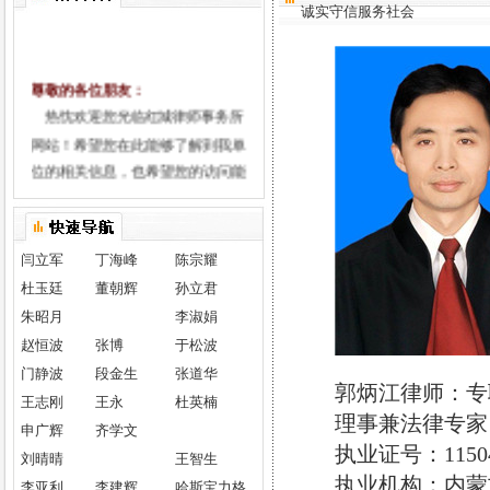
诚实守信服务社会
尊敬的各位朋友：
热忱欢迎您光临红城律师事务所
网站！希望您在此能够了解到我单
位的相关信息，也希望您的访问能
为我们带来更多的友谊、信息和机
遇。
所训
闫立军
丁海峰
陈宗耀
"维护正义 恪守诚信"的所训是内
杜玉廷
董朝辉
孙立君
蒙古红城律师事务所在学习贯彻
朱昭月
李淑娟
《司法部关于加快建立律师诚信制
赵恒波
张博
于松波
度的通知》过程中逐步形成的。
门静波
段金生
张道华
公平正义是人类古老的道德准则和
郭炳江律师：专
王志刚
王永
杜英楠
人生理想，更是社会主义的应有之
理事兼法律专家
申广辉
齐学文
义。其客观标准主要在是否符合社
执业证号：115042
刘晴晴
王智生
会发展的要求与广大群众的利益。
执业机构：内蒙
李亚利
李建辉
哈斯宝力格