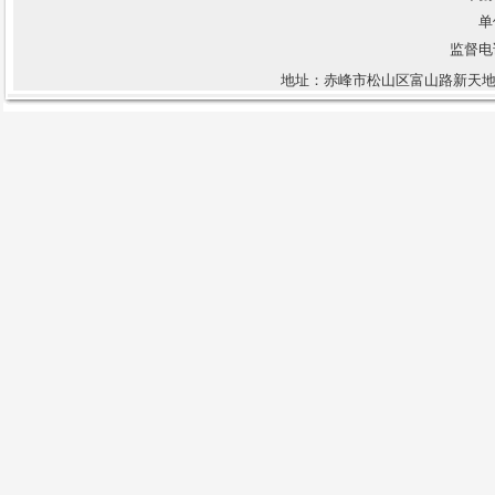
（1）禁止律师私自收案、收
单
费，以公民身份代理案件，出具虚
监督电话：
假的法律意见书或建议书；
地址：赤峰市松山区富山路新天地
（2）禁止律师以诋毁同行、支
付介绍费等手段争揽业务；
（3）禁止律师在办案过程中向
司法人员行贿或者指使、诱导当事
人行贿；
（4）禁止律师提供虚假证据，
或者引诱、威胁当事人提供虚假证
据；
（5）禁止律师在名片上印各种
与律师职业无关的学术学历、社会
职务，以及所获荣誉等；
（6）禁止律师对当事人实施有
损人格的行为，禁止酒后出庭、酗
酒滋事。
监督形式