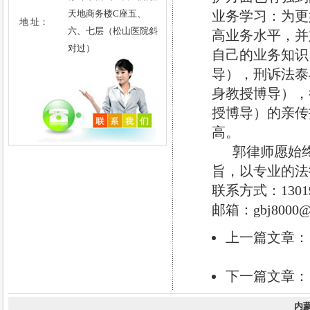
天地商务楼C座五、
业务学习：为更
敏锐才智、具有从事艰苦工作能力
地 址：
六、七层（松山医院斜
和抱负的年轻人来说，律师这个职
高业务水平，并
对过）
业有着无限宽广的前景。这个职业
自己的业务知识
会给予他们以识别人的品质的洞察
导），刑诉法泰
力，这个职业会给他们提供一个机
身教授博导），
会，使他们能够在正确地执行正义
授博导）的亲传
与维护法律准则方面发挥他们的作
高。
用。
郭律师愿始终秉
——B·马利克
旨，以专业的法
律师如果不能控制住自己的感
情，就很难控制住自己的舌头。
联系方式：1301959
——理查德·杜坎思
邮箱：
gbj8000@
律师的最大德行是诚实。律师必
上一篇文章
须对其当事人诚实，必须把其当事
人的事情当作他自己的事情。 ——
下一篇文章
D·N·辛哈
六项禁止规定:
内