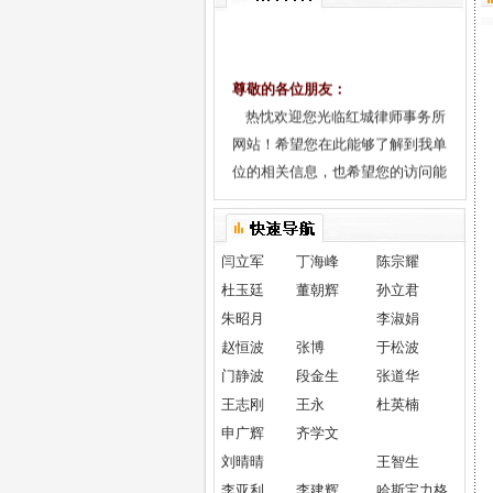
尊敬的各位朋友：
热忱欢迎您光临红城律师事务所
网站！希望您在此能够了解到我单
位的相关信息，也希望您的访问能
为我们带来更多的友谊、信息和机
遇。
所训
闫立军
丁海峰
陈宗耀
"维护正义 恪守诚信"的所训是内
杜玉廷
董朝辉
孙立君
蒙古红城律师事务所在学习贯彻
朱昭月
李淑娟
《司法部关于加快建立律师诚信制
赵恒波
张博
于松波
度的通知》过程中逐步形成的。
门静波
段金生
张道华
公平正义是人类古老的道德准则和
王志刚
王永
杜英楠
人生理想，更是社会主义的应有之
申广辉
齐学文
义。其客观标准主要在是否符合社
刘晴晴
王智生
会发展的要求与广大群众的利益。
李亚利
李建辉
哈斯宝力格