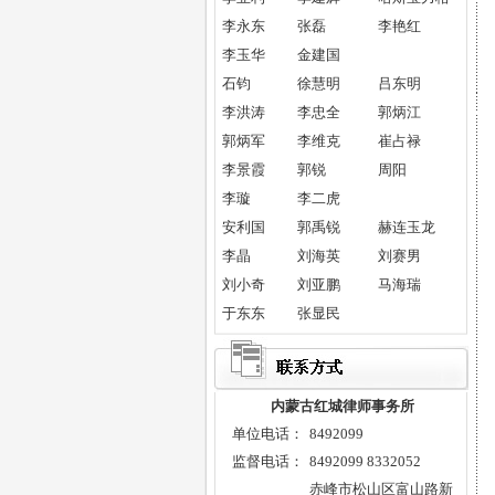
维护正义是红城律师事务所实
李永东
张磊
李艳红
践“三个代表”重要思想的具体体
李玉华
金建国
现。
石钧
徐慧明
吕东明
诚实信用作为一种个人美德，是
李洪涛
李忠全
郭炳江
人们进行社会交往和经济交往的基
本行为准则和成功的保障。对律师
郭炳军
李维克
崔占禄
而言，诚信无疑是政治素质、道德
李景霞
郭锐
周阳
修养、文化素养和职业纪律的综合
李璇
李二虎
体现。红城律师事务所全体同仁将
安利国
郭禹锐
赫连玉龙
秉承诚信的传统美德，开创律师事
李晶
刘海英
刘赛男
业的新局面。
刘小奇
刘亚鹏
马海瑞
于东东
张显民
律师格言：
律师这个职业是一个高尚的职
业，这个职业在促进社会进步和维
护法律与秩序方面，有着良好的传
内蒙古红城律师事务所
统和远大的前程。律师作为国家进
单位电话：
8492099
步的先锋，总是热情地捍卫人类的
监督电话：
8492099 8332052
自由和法律的统治。对于那些有着
赤峰市松山区富山路新