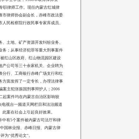
事专职律师工作。现任内蒙古红城律
峰市律师协会副会长，赤峰市政法委
市人民检察院行政民事专家库成员、
务、土地、矿产资源开发纠纷业务、
业务；从事经济犯罪等重大刑事案件
年间被红山区政府、红山物流园区建设
地产公司等三十余家机关、企业聘为
峰分行、工商银行赤峰广场支行和红
务方面发挥了一定专长，办理法律事
骗案主犯张振国刑事辩护人；2006
，二起案件均在内蒙古自治区影响较
中央电视台一频道天网栏目和法治频道
。此案在社会上引起良好效果。
中有5个案件被内蒙古司法厅和律
在中国林业报、赤峰日报、内蒙古律
评为“优秀论文”。