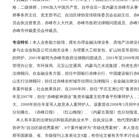
格，二级律师，1996加入中国共产党。自毕业后一直内蒙古赤峰市从
师事务所主任、党支部书记、自治区律协宣传联络委员会会副主任、赤
员会执法督查员，赤峰市人大代表、赤峰市政府法律顾问团成员、赤峰
赤峰市仲裁委员会仲裁员。
专业特长：
本人业务能力较强，擅长办理金融法律业务、房地产法律业
参与企业改制及公司法相关业务；办理重大工程发包、矿山转卖等居间
的辩护。2001年被聘为赤峰市政府法律顾问团成员，2001年至2009
管理办公室、市环保局、元宝山交通局、内蒙乌兰水泥集团，特虎生房
法律顾问。在金融业务方面，担任中国银行赤峰分行、中国建设银行赤
山支行法律顾问；担任过赤峰农村城市信用社法律顾问；在金融法律业
务案件较多，社会效果良好。在2000年间，担任“平庄五洲公司”集资诈
年至2007年，担任“赤峰蚁神酒业”集资诈骗案主犯李春平刑事辩护人
大。2008年担任辛某等人故意杀人案辩护人。该案曾在2008年3月间
分别播出。《赤峰日报》、《红山晚报》、《内蒙古晨报》也分别报道
本人有丰富的法律知识和较高的执业水平，自执业以来，他代理的案件
协评为“自治区级优秀案例”，8个案件被评为“市级优秀案例”。本人曾
师等国家级、省、市级报刊上发表论文9篇，有些论文被有关学术讨论会