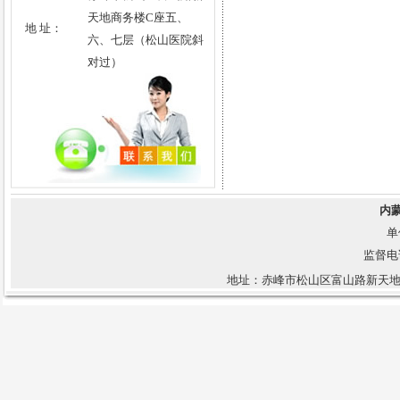
敏锐才智、具有从事艰苦工作能力
天地商务楼C座五、
地 址：
和抱负的年轻人来说，律师这个职
六、七层（松山医院斜
业有着无限宽广的前景。这个职业
对过）
会给予他们以识别人的品质的洞察
力，这个职业会给他们提供一个机
会，使他们能够在正确地执行正义
与维护法律准则方面发挥他们的作
用。
——B·马利克
内
律师如果不能控制住自己的感
单
情，就很难控制住自己的舌头。
监督电话：
——理查德·杜坎思
地址：赤峰市松山区富山路新天地
律师的最大德行是诚实。律师必
须对其当事人诚实，必须把其当事
人的事情当作他自己的事情。 ——
D·N·辛哈
六项禁止规定: