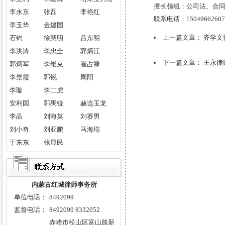
维护正义是红城律师事务所实
擅长领域：公司法、合
李永东
张磊
李艳红
践“三个代表”重要思想的具体体
联系电话：15049662607
李玉华
金建国
现。
上一篇文章：
齐学文
石钧
徐慧明
吕东明
诚实信用作为一种个人美德，是
人们进行社会交往和经济交往的基
李洪涛
李忠全
郭炳江
下一篇文章：
王永律
本行为准则和成功的保障。对律师
郭炳军
李维克
崔占禄
而言，诚信无疑是政治素质、道德
李景霞
郭锐
周阳
修养、文化素养和职业纪律的综合
李璇
李二虎
体现。红城律师事务所全体同仁将
安利国
郭禹锐
赫连玉龙
秉承诚信的传统美德，开创律师事
李晶
刘海英
刘赛男
业的新局面。
刘小奇
刘亚鹏
马海瑞
于东东
张显民
律师格言：
律师这个职业是一个高尚的职
业，这个职业在促进社会进步和维
护法律与秩序方面，有着良好的传
内蒙古红城律师事务所
统和远大的前程。律师作为国家进
单位电话：
8492099
步的先锋，总是热情地捍卫人类的
监督电话：
8492099 8332052
自由和法律的统治。对于那些有着
赤峰市松山区富山路新