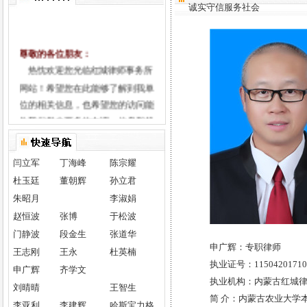
诚实守信服务社会
尊敬的各位朋友：
热忱欢迎您光临红城律师事务所
网站！希望您在此能够了解到我单
位的相关信息，也希望您的访问能
为我们带来更多的友谊、信息和机
遇。
所训
闫立军
丁海峰
陈宗耀
"维护正义 恪守诚信"的所训是内
杜玉廷
董朝辉
孙立君
蒙古红城律师事务所在学习贯彻
朱昭月
李淑娟
《司法部关于加快建立律师诚信制
赵恒波
张博
于松波
度的通知》过程中逐步形成的。
门静波
段金生
张道华
公平正义是人类古老的道德准则和
申广辉：专职律师
王志刚
王永
杜英楠
人生理想，更是社会主义的应有之
执业证号：11504201710
申广辉
齐学文
义。其客观标准主要在是否符合社
执业机构：内蒙古红城
刘晴晴
王智生
会发展的要求与广大群众的利益。
简 介：内蒙古农业大学
李亚利
李建辉
哈斯宝力格